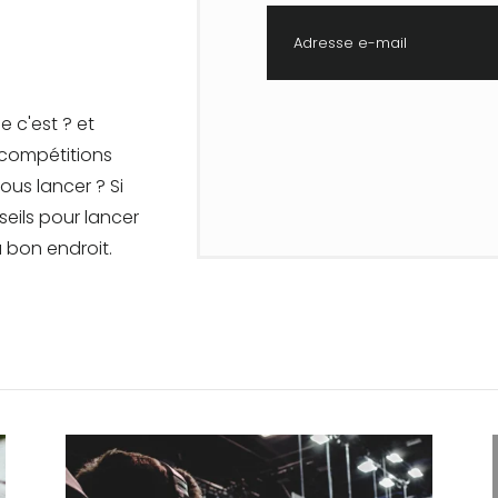
Adresse e-mail
e c'est ? et
 compétitions
vous lancer ? Si
seils pour lancer
u bon endroit.