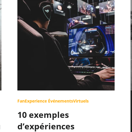
FanExperience
ÉvénementsVirtuels
10 exemples
u
d’expériences