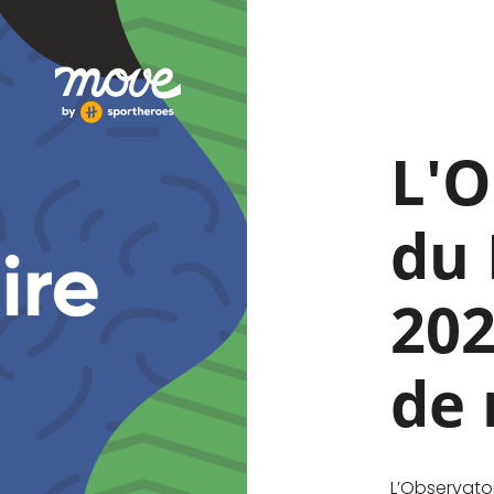
L'O
du
202
de 
L’Observato