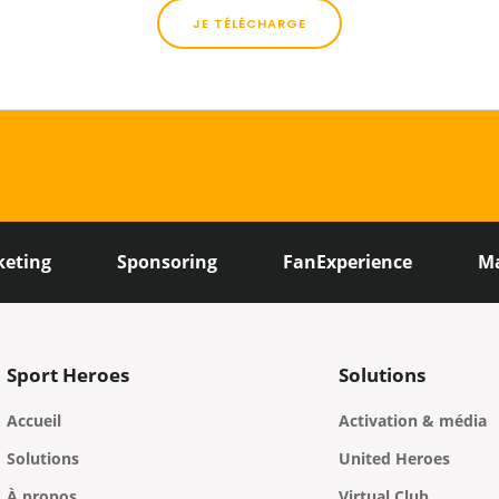
keting
Sponsoring
FanExperience
M
Sport Heroes
Solutions
Accueil
Activation & média
Solutions
United Heroes
À propos
Virtual Club