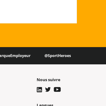
arqueEmployeur
@SportHeroes
Nous suivre
Langues