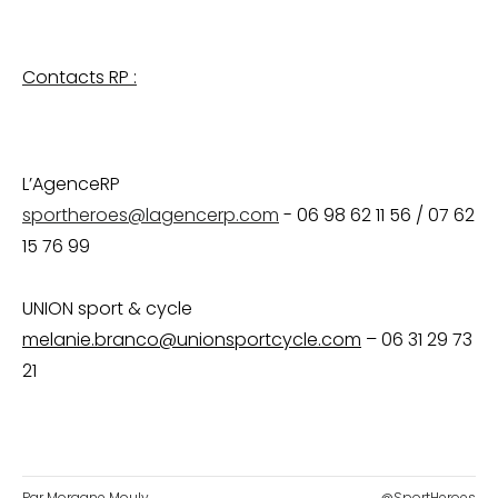
Contacts RP :
L’AgenceRP
sportheroes@lagencerp.com
- 06 98 62 11 56 / 07 62
15 76 99
UNION sport & cycle
melanie.branco@unionsportcycle.com
– 06 31 29 73
21
Par Morgane Mouly
@SportHeroes