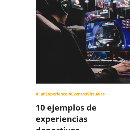
#FanExperience
#EventosVirtuales
10 ejemplos de
experiencias
deportivas