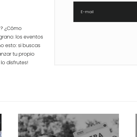
E-mail
es? ¿Cómo
rano: los eventos
o esto: si buscas
anzar tu propio
o disfrutes!